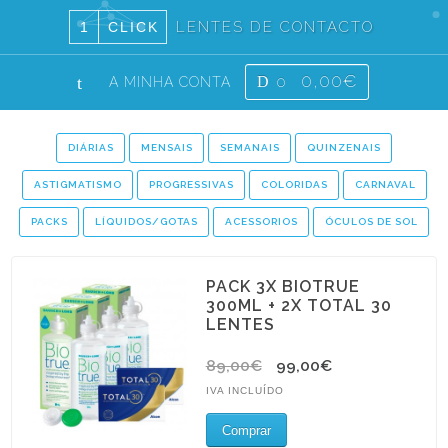
LENTES DE CONTACTO
1
CLICK
0,00€
0
A MINHA CONTA
DIÁRIAS
MENSAIS
SEMANAIS
QUINZENAIS
ASTIGMATISMO
PROGRESSIVAS
COLORIDAS
CARNAVAL
PACKS
LÍQUIDOS/GOTAS
ACESSORIOS
ÓCULOS DE SOL
PACK 3X BIOTRUE
300ML + 2X TOTAL 30
LENTES
89,00€
99,00€
IVA INCLUÍDO
Comprar